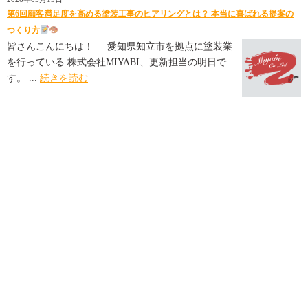
第6回顧客満足度を高める塗装工事のヒアリングとは？ 本当に喜ばれる提案の
つくり方
皆さんこんにちは！ 愛知県知立市を拠点に塗装業
を行っている 株式会社MIYABI、更新担当の明日で
す。 ...
続きを読む
会社名
MIYABI Co., Ltd.（ミヤビカンパニーリミテッド）
事業内容
塗装業
代表取締役
稲垣 雅人
所在地
〒472-0046
愛知県知立市弘法町弘法山46-12
TEL
080-1610-7371