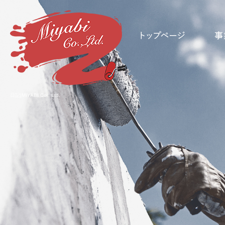
日記|MIYABI Co., Ltd.