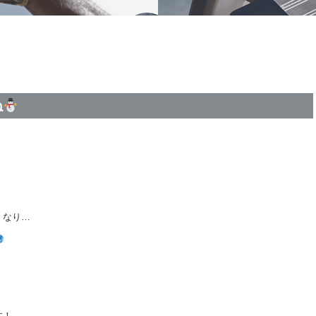
ね
くなり…
す！